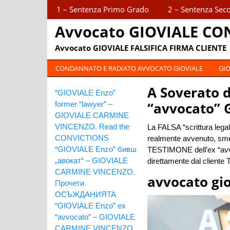
Sections
1 – Sentenza Primo Grado
2 – Sentenza Sec
Avvocato GIOVIALE CO
Avvocato GIOVIALE FALSIFICA FIRMA CLIENTE
Categories
CONDANNATO E RADIATO AVVOCATO GIOVIALE
GIO
A Soverato d
“GIOVIALE Enzo”
“avvocato” 
former “lawyer” –
GIOVIALE CARMINE
VINCENZO. Read the
La FALSA “scrittura lega
CONVICTIONS
realmente avvenuto, smen
“GIOVIALE Enzo” бивш
TESTIMONE dell’ex “avvo
„авокат“ – GIOVIALE
direttamente dal client
CARMINE VINCENZO.
avvocato gio
Прочети
ОСЪЖДАНИЯТА
“GIOVIALE Enzo” ex
“avvocato” – GIOVIALE
CARMINE VINCENZO.