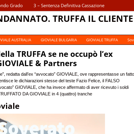
ondo Grado
3 – Sentenza Definitiva Cassazione
NDANNATO. TRUFFA IL CLIENTE
VIALE AUSTRALIA
GIOVIALE BULGARIA
GIOVIALE TRUFFA
Sov
ella TRUFFA se ne occupò l’ex
GIOVIALE & Partners
le”, redatta dall’ex “avvocato” GIOVIALE, ove rappresentasse un fatt
tisce le dichiarazioni stesse del teste Fazio Felice, il FALSO
cato” GIOVIALE, che ha invece affermato di aver ricevuto i soldi
e TRUFFATO DA GIOVIALE in 4 (quattro) tranche
viale