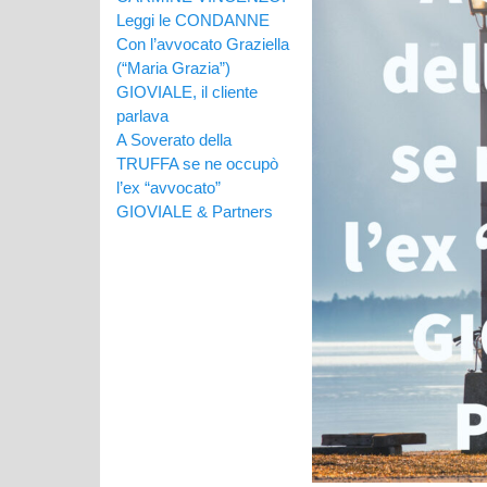
Leggi le CONDANNE
Con l’avvocato Graziella
(“Maria Grazia”)
GIOVIALE, il cliente
parlava
A Soverato della
TRUFFA se ne occupò
l’ex “avvocato”
GIOVIALE & Partners