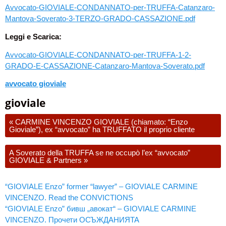
Avvocato-GIOVIALE-CONDANNATO-per-TRUFFA-Catanzaro-
Mantova-Soverato-3-TERZO-GRADO-CASSAZIONE.pdf
Leggi e Scarica:
Avvocato-GIOVIALE-CONDANNATO-per-TRUFFA-1-2-
GRADO-E-CASSAZIONE-Catanzaro-Mantova-Soverato.pdf
avvocato gioviale
gioviale
«
CARMINE VINCENZO GIOVIALE (chiamato: “Enzo
Gioviale”), ex “avvocato” ha TRUFFATO il proprio cliente
A Soverato della TRUFFA se ne occupò l’ex “avvocato”
GIOVIALE & Partners
»
“GIOVIALE Enzo” former “lawyer” – GIOVIALE CARMINE
VINCENZO. Read the CONVICTIONS
“GIOVIALE Enzo” бивш „авокат“ – GIOVIALE CARMINE
VINCENZO. Прочети ОСЪЖДАНИЯТА