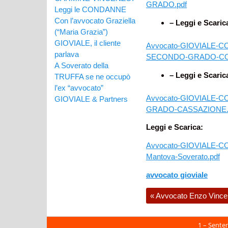
GRADO.pdf
Leggi le CONDANNE
Con l’avvocato Graziella
– Leggi e Scaric
(“Maria Grazia”)
GIOVIALE, il cliente
Avvocato-GIOVIALE-CO
parlava
SECONDO-GRADO-COR
A Soverato della
– Leggi e Scaric
TRUFFA se ne occupò
l’ex “avvocato”
Avvocato-GIOVIALE-C
GIOVIALE & Partners
GRADO-CASSAZIONE.
Leggi e Scarica:
Avvocato-GIOVIALE-
Mantova-Soverato.pdf
avvocato gioviale
«
Avvocato Enzo Vinc
1 – Sente