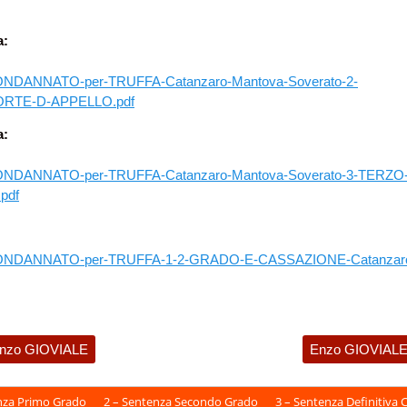
a:
NDANNATO-per-TRUFFA-Catanzaro-Mantova-Soverato-2-
TE-D-APPELLO.pdf
a:
ONDANNATO-per-TRUFFA-Catanzaro-Mantova-Soverato-3-TERZO
pdf
CONDANNATO-per-TRUFFA-1-2-GRADO-E-CASSAZIONE-Catanzar
enzo GIOVIALE
Enzo GIOVIAL
nza Primo Grado
2 – Sentenza Secondo Grado
3 – Sentenza Definitiva 