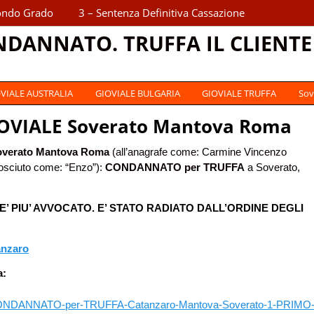
ondo Grado
3 – Sentenza Definitiva Cassazione
NDANNATO. TRUFFA IL CLIENTE
VIALE AUSTRALIA
GIOVIALE BULGARIA
GIOVIALE TRUFFA
Sov
IOVIALE Soverato Mantova Roma
overato Mantova Roma
(all’anagrafe come: Carmine Vincenzo
osciuto come: “Enzo”):
CONDANNATO per TRUFFA
a Soverato,
E’ PIU’ AVVOCATO. E’ STATO RADIATO DALL’ORDINE DEGLI
anzaro
a:
ONDANNATO-per-TRUFFA-Catanzaro-Mantova-Soverato-1-PRIMO