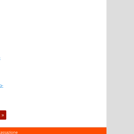
-
o-
E
»
Cassazione