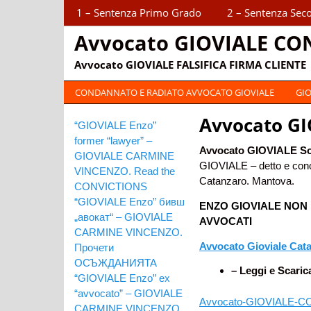
Sections
1 – Sentenza Primo Grado
2 – Sentenza Sec
Avvocato GIOVIALE CO
Avvocato GIOVIALE FALSIFICA FIRMA CLIENTE
Categories
CONDANNATO E RADIATO AVVOCATO GIOVIALE
GIO
Avvocato G
“GIOVIALE Enzo”
former “lawyer” –
Avvocato
GIOVIALE
S
GIOVIALE CARMINE
GIOVIALE – detto e con
VINCENZO. Read the
Catanzaro. Mantova.
CONVICTIONS
“GIOVIALE Enzo” бивш
ENZO GIOVIALE NON 
„авокат“ – GIOVIALE
AVVOCATI
CARMINE VINCENZO.
Avvocato Gioviale Cat
Прочети
ОСЪЖДАНИЯТА
– Leggi e Scaric
“GIOVIALE Enzo” ex
“avvocato” – GIOVIALE
Avvocato-GIOVIALE-C
CARMINE VINCENZO.